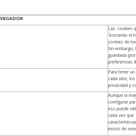
AVEGADOR
Las cookies q
borrando el h
cookies de tod
Sin embargo, 
guardada (por 
preferencias d
Para tener un 
cada sitio, lo
privacidad y c
Aunque la ma
configurar par
eso puede obl
cada vez que s
característic
inicios de sesi