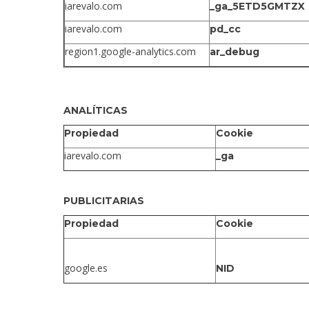
iarevalo.com
_ga_5ETD5GMTZX
iarevalo.com
pd_cc
region1.google-analytics.com
ar_debug
ANALÍTICAS
Propiedad
Cookie
iarevalo.com
_ga
PUBLICITARIAS
Propiedad
Cookie
google.es
NID